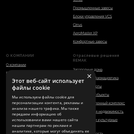
Промышленные завесы
Блоки управления VCS
Cirrus
AeroMaster XP
Комфортные завесы
О КОМПАНИИ
Отраслевые решения
REMAK
О компании
Загородные дома
Преимущества
×
Медицина и фармацевтика
Этот веб-сайт использует
Референции
файлы cookie
Отели и курорты
Отзывы
Спортивные объекты
Мы используем файлы cookie для
Новости
персонализации контента, рекламы и
Агропромышленный комплекс
Вакансии
анализа нашего трафика. Мы также
Коммерческая недвижимость
передаем информацию об
Реквизиты
использовании вами нашего сайта
Социальные и культурные
Сертификаты
нашим партнерам по рекламе и
объекты
аналитике, которые могут объединять ее
Адрес склада
Промышленность